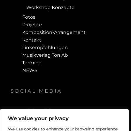
Workshop Konzepte
Fotos
Projekte
Komposition-Arrangement
Kontakt
Linkempfehlungen
Musikverlag Ton Ab
Termine
NEWS
SOCIAL MEDIA
F
Y
We value your privacy
a
o
c
u
We use cookies to enhance your browsing experience,