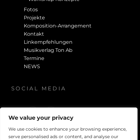
Fotos
Projekte
Komposition-Arrangement
Kontakt
Linkempfehlungen
Musikverlag Ton Ab
Termine
NEWS
SOCIAL MEDIA
F
Y
We value your privacy
a
o
c
u
We use cookies to enhance your browsing experience,
e
T
serve personalised ads or content, and analyse our